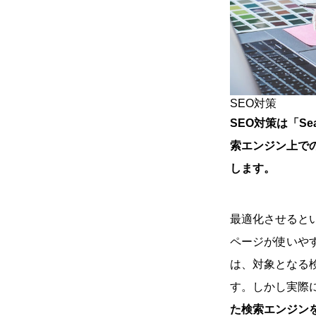
SEO対策
SEO対策は「Sea
索エンジン上で
します。
最適化させると
ページが使いや
は、対象となる検
す。しかし実際に
た検索エンジン