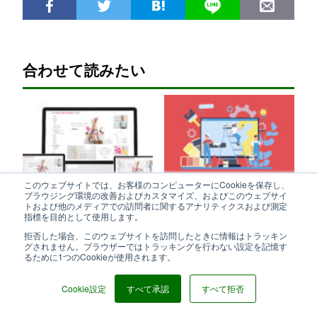
合わせて読みたい
このウェブサイトでは、お客様のコンピューターにCookieを保存し、
ブラウジング環境の改善およびカスタマイズ、およびこのウェブサイ
トおよび他のメディアでの訪問者に関するアナリティクスおよび測定
指標を目的として使用します。
拒否した場合、このウェブサイトを訪問したときに情報はトラッキン
ホームページ制作が完了したら
売上アップにつながるWebサイ
グされません。ブラウザーではトラッキングを行わない設定を記憶す
るために1つのCookieが使用されます。
実行したいWebマーケティング
トのリニューアル方法とは？必
要な費用や準備などを解説
Cookie設定
すべて承認
すべて拒否