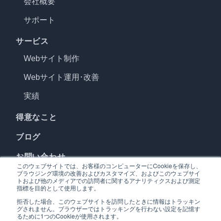
会社概要
サポート
サービス
Webサイト制作
Webサイト運用･改善
実績
得意なこと
ブログ
お問い合わせ
このウェブサイトでは、お客様のコンピューターにCookieを保存し、
ブラウジング環境の改善およびカスタマイズ、およびこのウェブサイ
資料ダウンロード
トおよび他のメディアでの訪問者に関するアナリティクスおよび測定
指標を目的として使用します。
拒否した場合、このウェブサイトを訪問したときに情報はトラッキン
Twitter
facebook
LINE
プライバシーポリシー
グされません。ブラウザーではトラッキングを行わない設定を記憶す
るために1つのCookieが使用されます。